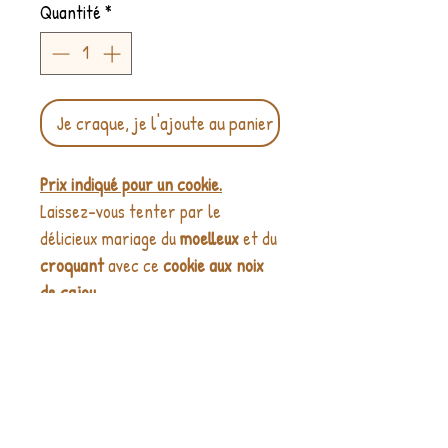
Quantité
*
Je craque, je l'ajoute au panier
Prix indiqué pour un cookie.
Laissez-vous tenter par le
délicieux mariage du
moelleux
et du
croquant
avec ce
cookie aux noix
de cajou
.
Préparé avec des noix de cajou
(non salées), ce cookie est non
seulement une
gourmandise
DETAILS ARTICLE :
savoureuse
, mais aussi un véritable
Poids : env. 40 grammes et 60
concentré nutritionnel
.
INFORMATIONS DE LIVRAISON :
grammes par cookie.