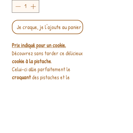
Je craque, je l'ajoute au panier
Prix indiqué pour un cookie.
Découvrez sans tarder ce délicieux
cookie à la pistache
.
Celui-ci allie parfaitement le
croquant
des pistaches et le
moelleux
de sa texture qui se
révèle aussi très
fondante
.
Si elles contribuent à réduire le
DETAILS ARTICLE :
stress, les pistaches sont aussi
Poids : env. 40 grammes et 60
riches en
nutriments
, en
fibres
, en
INFORMATIONS DE LIVRAISON :
grammes par cookie.
protéines
et en
bonnes graisses
,
Allergènes et traces : gluten, lait,
Expédition à J+5 jours ouvrés